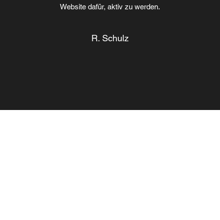
Website dafür, aktiv zu werden.
R. Schulz
KFZ Stubenböck
kfz-werkstatt.stubenboeck@gmx.at
+43(0)664 4504915 oder +43(0)5337 20302
Winkl 59a, 6233 Kramsach