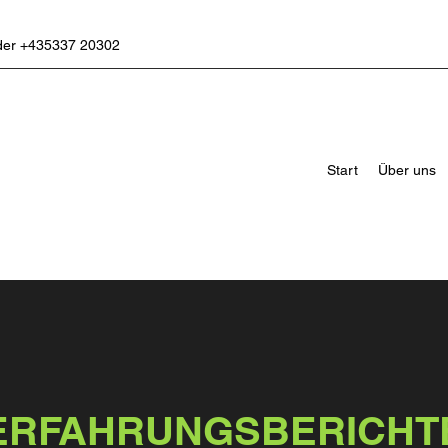
der +435337 20302
Start
Über uns
ERFAHRUNGSBERICHT