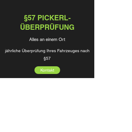
§57 PICKERL-
ÜBERPRÜFUNG
Alles an einem Ort
jährliche Überprüfung Ihres Fahrzeuges nach
§57
Kontakt
KFZ Stubenböck
kfz-werkstatt.stubenboeck@gmx.at